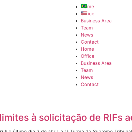
Home
Office
Business Area
Team
News
Contact
Home
Office
Business Area
Team
News
Contact
limites à solicitação de RIFs 
z No último dia 2 de abril, a 1ª Turma do Supremo Tribunal