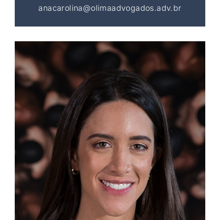
anacarolina@olimaadvogados.adv.br