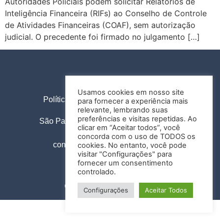
Autoridades Policiais podem solicitar Relatórios de
Inteligência Financeira (RIFs) ao Conselho de Controle
de Atividades Financeiras (COAF), sem autorização
judicial. O precedente foi firmado no julgamento […]
Usamos cookies em nosso site
Política de Privacidade
Termos de Uso
para fornecer a experiência mais
relevante, lembrando suas
preferências e visitas repetidas. Ao
São Paulo |
Al. Santos, 1978, 12º andar
clicar em “Aceitar todos”, você
+55 11 3138 6272
concorda com o uso de TODOS os
contato@olimaadvogados.adv.br
cookies. No entanto, você pode
visitar "Configurações" para
fornecer um consentimento
controlado.
@2021 Design by
Colosseo
.
Configurações
Aceitar Todos