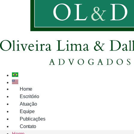
Ir
para
o
conteúdo
Home
Escritório
Atuação
Equipe
Publicações
Contato
Home