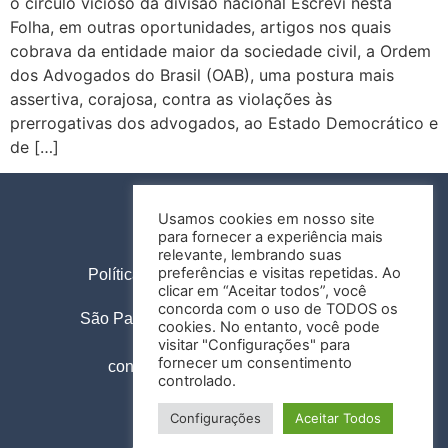
o círculo vicioso da divisão nacional Escrevi nesta
Folha, em outras oportunidades, artigos nos quais
cobrava da entidade maior da sociedade civil, a Ordem
dos Advogados do Brasil (OAB), uma postura mais
assertiva, corajosa, contra as violações às
prerrogativas dos advogados, ao Estado Democrático e
de […]
Usamos cookies em nosso site
para fornecer a experiência mais
relevante, lembrando suas
preferências e visitas repetidas. Ao
Política de Privacidade
Termos de Uso
clicar em “Aceitar todos”, você
concorda com o uso de TODOS os
São Paulo |
Al. Santos, 1978, 12º andar
cookies. No entanto, você pode
+55 11 3138 6272
visitar "Configurações" para
fornecer um consentimento
contato@olimaadvogados.adv.br
controlado.
Configurações
Aceitar Todos