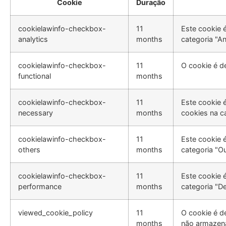
Cookie
Duração
cookielawinfo-checkbox-
11
Este cookie 
analytics
months
categoria "An
cookielawinfo-checkbox-
11
O cookie é d
functional
months
cookielawinfo-checkbox-
11
Este cookie 
necessary
months
cookies na c
cookielawinfo-checkbox-
11
Este cookie 
others
months
categoria "Ou
cookielawinfo-checkbox-
11
Este cookie 
performance
months
categoria "
viewed_cookie_policy
11
O cookie é d
months
não armazen