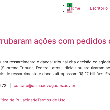
Home
Escritório
errubaram ações com pedidos d
cluem ressarcimento e danos; tribunal cita decisão colegi
 (Supremo Tribunal Federal) atos judiciais ou arquivaram 
ais de ressarcimento e danos ultrapassam R$ 17 bilhões. Es
 6272 |
contato@olimaadvogados.adv.br
lítica de Privacidade
Termos de Uso