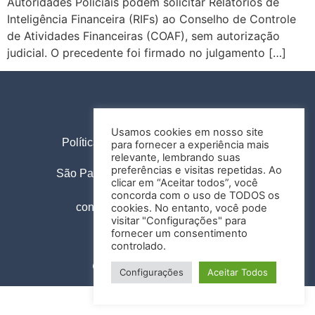
Autoridades Policiais podem solicitar Relatórios de
Inteligência Financeira (RIFs) ao Conselho de Controle
de Atividades Financeiras (COAF), sem autorização
judicial. O precedente foi firmado no julgamento […]
Usamos cookies em nosso site
Política de Privacidade
Termos de Uso
para fornecer a experiência mais
relevante, lembrando suas
preferências e visitas repetidas. Ao
São Paulo |
Al. Santos, 1978, 12º andar
clicar em “Aceitar todos”, você
+55 11 3138 6272
concorda com o uso de TODOS os
contato@olimaadvogados.adv.br
cookies. No entanto, você pode
visitar "Configurações" para
fornecer um consentimento
controlado.
@2021 Design by
Colosseo
.
Configurações
Aceitar Todos